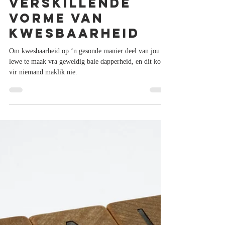
Marina van der Linde
Mar 27, 2024
2 min read
Die genade van
kwesbaarheid:
Verskillende
vorme van
kwesbaarheid
Om kwesbaarheid op ‘n gesonde manier deel van jou
lewe te maak vra geweldig baie dapperheid, en dit kom
vir niemand maklik nie.