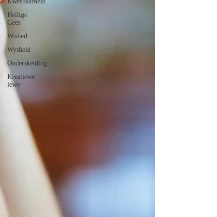
Kwesbaarheid
Heilige
Gees
Wished
Wysheid
Onderskeiding
Kreatiewe
lewe