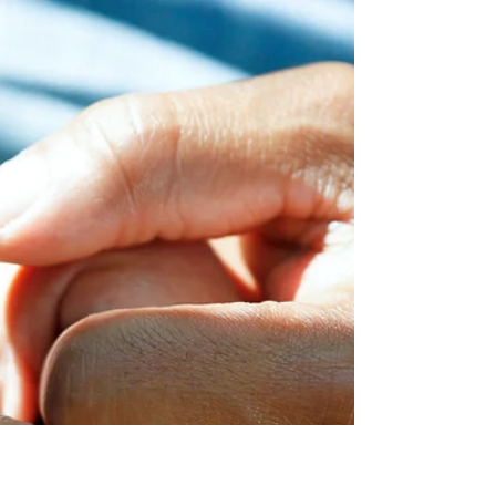
Marina van der Linde
Mar 20, 2024
4 min read
Die genade van
kwesbaarheid:
Om eg te word
Hoe meer ons ons eie kwesbaarheid en verganklikheid
omarm, hoe meer eg kan ons word.