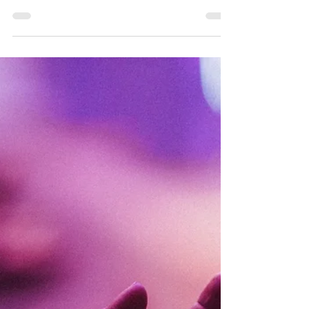
Marina van der Linde
Apr 10, 2024
5 min read
Die wilde perde
Een van die sentrale dinge wat ons mettertyd moet
baasraak is emosionele regulering. Daarsonder kan ons
baie skade aan ons lewe aanrig.