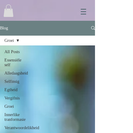
Blog
Groei
All Posts
Essensiële
self
Alledaagsheid
Selfinsig
Egtheid
Vergifnis
Groei
Innerlike
tranformasie
Verantwoordelikheid