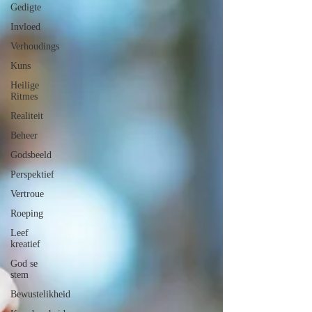
Gedigte
Invloed
Verhoudings
Kuns
Heilige
Ritmes
Realiteit
Beheer
Godsbeeld
Perspektief
Vertroue
Roeping
Leef
kreatief
God se
stem
Bewustelikheid