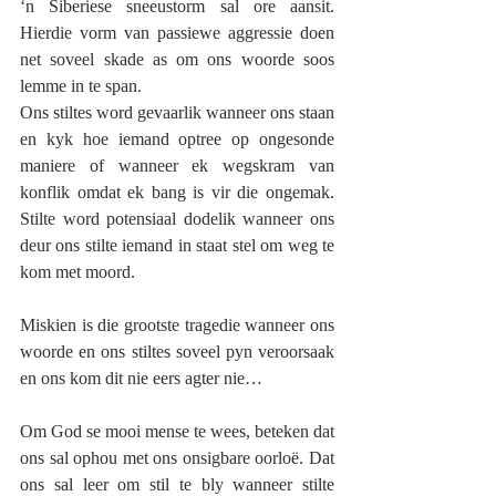
‘n Siberiese sneeustorm sal ore aansit. 
Hierdie vorm van passiewe aggressie doen 
net soveel skade as om ons woorde soos 
lemme in te span.  
Ons stiltes word gevaarlik wanneer ons staan 
en kyk hoe iemand optree op ongesonde 
maniere of wanneer ek wegskram van 
konflik omdat ek bang is vir die ongemak.  
Stilte word potensiaal dodelik wanneer ons 
deur ons stilte iemand in staat stel om weg te 
kom met moord. 
Miskien is die grootste tragedie wanneer ons 
woorde en ons stiltes soveel pyn veroorsaak 
en ons kom dit nie eers agter nie…
Om God se mooi mense te wees, beteken dat 
ons sal ophou met ons onsigbare oorloë. Dat 
ons sal leer om stil te bly wanneer stilte 