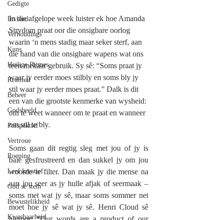
Gedigte
In die afgelope week luister ek hoe Amanda 
Invloed
Strydom praat oor die onsigbare oorlog 
Verhoudings
waarin ‘n mens stadig maar seker sterf, aan 
Kuns
die hand van die onsigbare wapens wat ons 
Heilige Ritmes
teen mekaar gebruik. Sy sê: “Soms praat jy 
waar jy eerder moes stilbly en soms bly jy 
Realiteit
stil waar jy eerder moes praat.” Dalk is dit 
Beheer
een van die grootste kenmerke van wysheid: 
Godsbeeld
om te weet wanneer om te praat en wanneer 
om stil te bly.
Perspektief
Vertroue
Soms gaan dit regtig sleg met jou of jy is 
Roeping
baie gesfrustreerd en dan sukkel jy om jou 
Leef kreatief
woorde te filter. Dan maak jy die mense na 
aan jou seer as jy hulle afjak of seermaak – 
God se stem
soms met wat jy sê, maar soms sommer net 
Bewustelikheid
moet hoe jy sê wat jy sê. Henri Cloud sê 
Kwesbaarheid
hieroor: “Our words are a product of our 