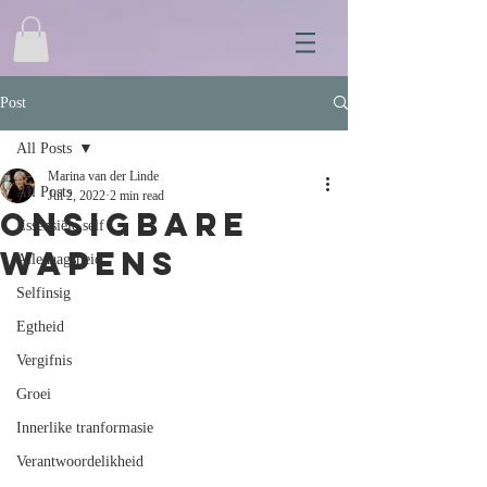
Post
All Posts
Marina van der Linde
All Posts
Jul 2, 2022
2 min read
Onsigbare
Essensiële self
wapens
Alledaagsheid
Selfinsig
Egtheid
Vergifnis
Groei
Innerlike tranformasie
Verantwoordelikheid