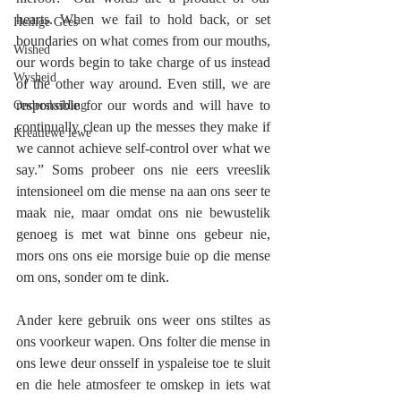
hearts. When we fail to hold back, or set 
Heilige Gees
boundaries on what comes from our mouths, 
Wished
our words begin to take charge of us instead 
Wysheid
of the other way around. Even still, we are 
responsible for our words and will have to 
Onderskeiding
continually clean up the messes they make if 
Kreatiewe lewe
we cannot achieve self-control over what we 
say.” Soms probeer ons nie eers vreeslik 
intensioneel om die mense na aan ons seer te 
maak nie, maar omdat ons nie bewustelik 
genoeg is met wat binne ons gebeur nie, 
mors ons ons eie morsige buie op die mense 
om ons, sonder om te dink.  
Ander kere gebruik ons weer ons stiltes as 
ons voorkeur wapen. Ons folter die mense in 
ons lewe deur onsself in yspaleise toe te sluit 
en die hele atmosfeer te omskep in iets wat 