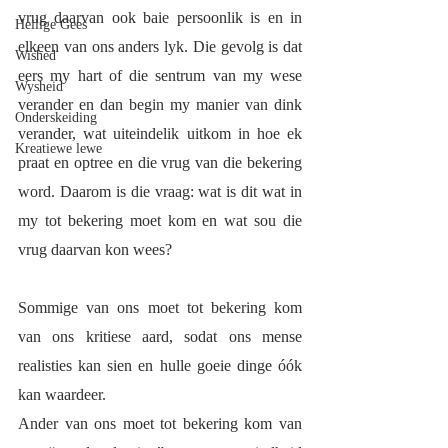
vrug daarvan ook baie persoonlik is en in 
Heilige Gees
elkeen van ons anders lyk. Die gevolg is dat 
Wished
eers my hart of die sentrum van my wese 
Wysheid
verander en dan begin my manier van dink 
Onderskeiding
verander, wat uiteindelik uitkom in hoe ek 
Kreatiewe lewe
praat en optree en die vrug van die bekering 
word. Daarom is die vraag: wat is dit wat in 
my tot bekering moet kom en wat sou die 
vrug daarvan kon wees? 
Sommige van ons moet tot bekering kom 
van ons kritiese aard, sodat ons mense 
realisties kan sien en hulle goeie dinge óók 
kan waardeer. 
Ander van ons moet tot bekering kom van 