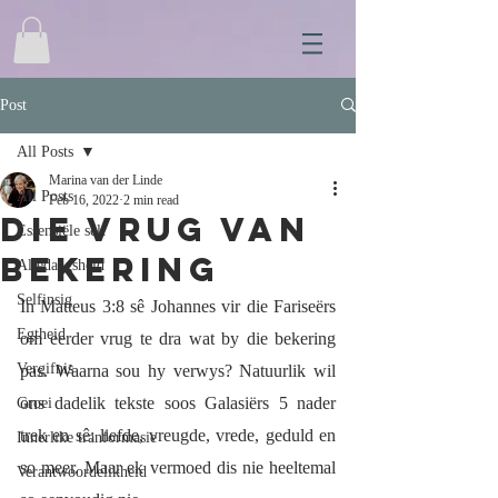
Post
All Posts
Marina van der Linde
All Posts
Feb 16, 2022
2 min read
Die vrug van
Essensiële self
bekering
Alledaagsheid
Selfinsig
In Matteus 3:8 sê Johannes vir die Fariseërs 
Egtheid
om eerder vrug te dra wat by die bekering 
Vergifnis
pas. Waarna sou hy verwys? Natuurlik wil 
ons dadelik tekste soos Galasiërs 5 nader 
Groei
trek en sê: liefde, vreugde, vrede, geduld en 
Innerlike tranformasie
so meer. Maar ek vermoed dis nie heeltemal 
Verantwoordelikheid