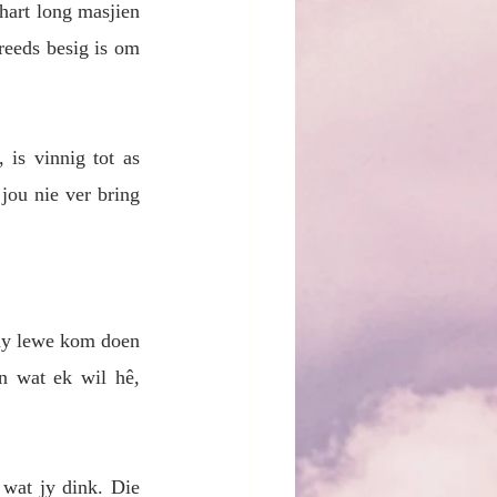
hart long masjien 
reeds besig is om 
is vinnig tot as 
ou nie ver bring 
my lewe kom doen 
 wat ek wil hê, 
wat jy dink. Die 