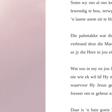
Soms wy ons al ons kra
lewendig te hou, terwy
‘n laaste asem uit te bl
Die palmtakke wat die
verbrand deur die Man 
as jy die Here in jou e
Wat sou in my en jou 
nie wie ek wil hê Hy 
waarvoor Hy Jesus ge
forseer om te gebeur n
Daar is ‘n baie goeie