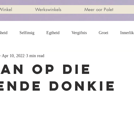
Winkel
Werkswinkels
Meer oor Palet
sheid
Selfinsig
Egtheid
Vergifnis
Groei
Innerlik
e
Apr 10, 2022
3 min read
Invloed
Verhoudings
Kuns
Heilige Ritmes
Realiteit
Man op die
ende donkie
roue
Roeping
Leef kreatief
God se stem
Bewustelikhe
eid
Onderskeiding
Kreatiewe lewe