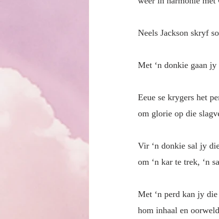
weer in harmonie met G
Neels Jackson skryf so
Met ‘n donkie gaan jy 
Eeue se krygers het pe
om glorie op die slagv
Vir ‘n donkie sal jy di
om ‘n kar te trek, ‘n 
Met ‘n perd kan jy die
hom inhaal en oorweld