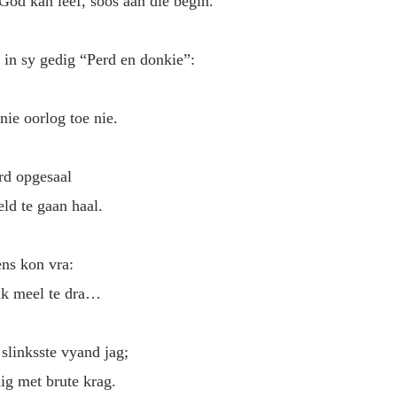
od kan leef, soos aan die begin. 
 in sy gedig “Perd en donkie”:
nie oorlog toe nie.
rd opgesaal
eld te gaan haal.
ens kon vra:
sak meel te dra…
 slinksste vyand jag;
ig met brute krag.