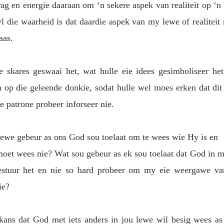
g en energie daaraan om ‘n sekere aspek van realiteit op ‘n 
l die waarheid is dat daardie aspek van my lewe of realiteit 
aas. 
 skares geswaai het, wat hulle eie idees gesimboliseer het, 
op die geleende donkie, sodat hulle wel moes erken dat dit j
ie patrone probeer inforseer nie. 
lewe gebeur as ons God sou toelaat om te wees wie Hy is en
moet wees nie? Wat sou gebeur as ek sou toelaat dat God in 
stuur het en nie so hard probeer om my eie weergawe van
ie? 
 kans dat God met iets anders in jou lewe wil besig wees as 