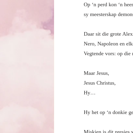
Op ‘n perd kon ‘n hee
sy meesterskap demons
Daar sit die grote Alex
Nero, Napoleon en elk
Vegtende vors: op die 
Maar Jesus,
Jesus Christus,
Hy…
Hy het op ‘n donkie ge
Miskien is dit presies 