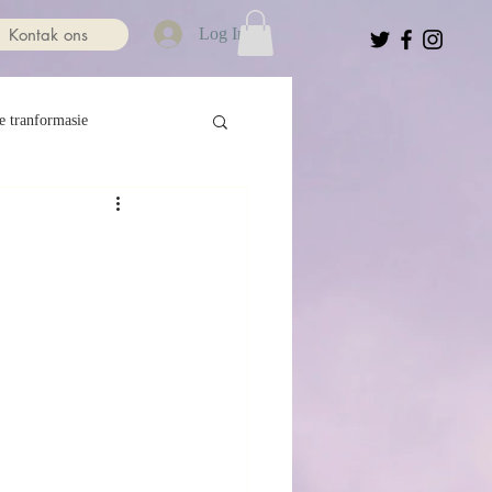
Kontak ons
Log In
e tranformasie
Beheer
id
Kwesbaarheid