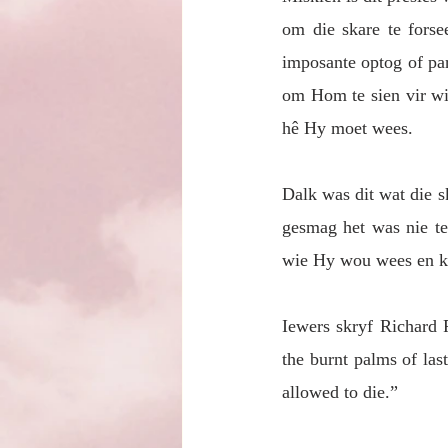
om die skare te forse
imposante optog of par
om Hom te sien vir wie
hê Hy moet wees. 
Dalk was dit wat die s
gesmag het was nie te
wie Hy wou wees en ko
Iewers skryf Richard 
the burnt palms of las
allowed to die.”