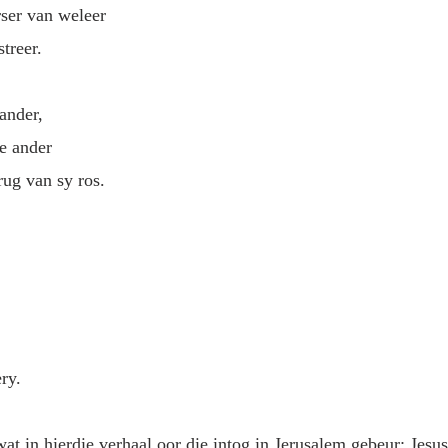
rser van weleer
treer.
ander,
e ander
rug van sy ros.
ry.
wat in hierdie verhaal oor die intog in Jerusalem gebeur: Jesus 