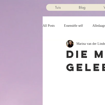
Tuis
Blog
All Posts
Essensiële self
Alledaag
Marina van der Lind
Verantwoordelikheid
Gedigte
Die 
gele
Godsbeeld
Perspektief
Vert
Heilige Gees
Wished
Wysh