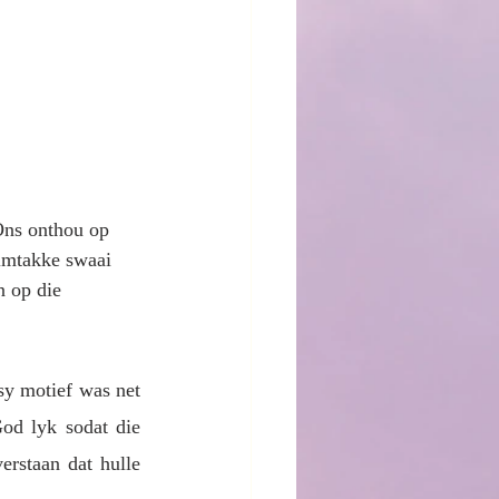
Ons onthou op 
almtakke swaai 
 op die 
y motief was net 
d lyk sodat die 
rstaan dat hulle 