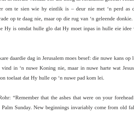
er om te sien wie hy eintlik is – deur nie met ‘n perd as d
ade op te daag nie, maar op die rug van ‘n geleende donkie. 
 Hy is omdat hulle glo dat Hy moet inpas in hulle eie idee v
kare daardie dag in Jerusalem moes besef: die nuwe kans op l
 vind in ‘n nuwe Koning nie, maar in nuwe harte wat Jesus 
n toelaat dat Hy hulle op ‘n nuwe pad kom lei. 
Rohr: “Remember that the ashes that were on your forehead 
t Palm Sunday. New beginnings invariably come from old false