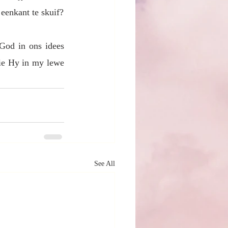
 eenkant te skuif?
God in ons idees 
ie Hy in my lewe 
See All