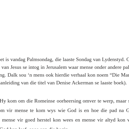
eet is vandag Palmsondag, die laaste Sondag van Lydenstyd. 
l van Jesus se intog in Jerusalem waar mense onder andere p
ng. Dalk sou ‘n mens ook hierdie verhaal kon noem “Die Man
anleiding van die titel van Denise Ackerman se laaste boek). 
Hy kom om die Romeinse oorheersing omver te werp, maar s
om vir mense te kom wys wie God is en hoe die pad na Go
 mense vir goed herstel kon wees en mense vir altyd kon ve