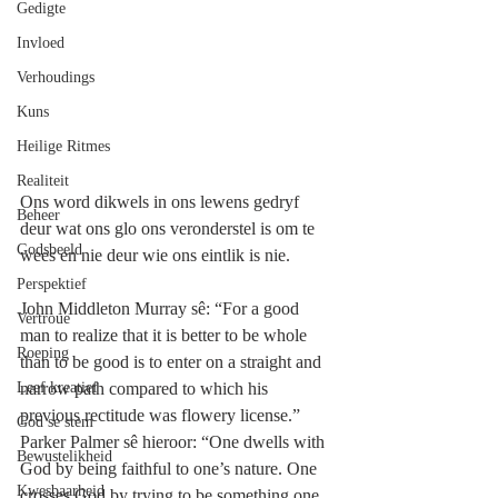
Gedigte
Invloed
Verhoudings
Kuns
Heilige Ritmes
Realiteit
Ons word dikwels in ons lewens gedryf 
Beheer
deur wat ons glo ons veronderstel is om te 
Godsbeeld
wees en nie deur wie ons eintlik is nie.
Perspektief
John Middleton Murray sê: “For a good 
Vertroue
man to realize that it is better to be whole 
Roeping
than to be good is to enter on a straight and 
Leef kreatief
narrow path compared to which his 
previous rectitude was flowery license.”
God se stem
Parker Palmer sê hieroor: “One dwells with 
Bewustelikheid
God by being faithful to one’s nature. One 
Kwesbaarheid
crosses God by trying to be something one 