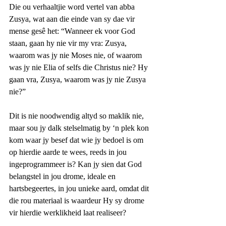
Die ou verhaaltjie word vertel van abba 
Zusya, wat aan die einde van sy dae vir 
mense gesê het: “Wanneer ek voor God 
staan, gaan hy nie vir my vra: Zusya, 
waarom was jy nie Moses nie, of waarom 
was jy nie Elia of selfs die Christus nie? Hy 
gaan vra, Zusya, waarom was jy nie Zusya 
nie?”
Dit is nie noodwendig altyd so maklik nie, 
maar sou jy dalk stelselmatig by ‘n plek kon 
kom waar jy besef dat wie jy bedoel is om 
op hierdie aarde te wees, reeds in jou 
ingeprogrammeer is? Kan jy sien dat God 
belangstel in jou drome, ideale en 
hartsbegeertes, in jou unieke aard, omdat dit 
die rou materiaal is waardeur Hy sy drome 
vir hierdie werklikheid laat realiseer?