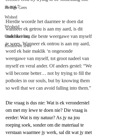
is not.”
Heilige Gees
Wished
Hierdie woorde het daarmee te doen dat 
Wysheid
wanneer ek getrou is aan my aard, is dit 
makliker om die beste weergawe van myself 
Onderskeiding
te wees. Wanneer ek ontrou is aan my aard, 
Kreatiewe lewe
word ek baie maklik ‘n ongesonde 
weergawe van myself, tot groot nadeel van 
myself en veral ander. Of anders gestel: “We 
will become better… not by trying to fill the 
potholes in our souls, but by knowing them 
so well that we can avoid falling into them.”
Die vraag is dus nie: Wat is ek veronderstel 
om met my lewe te doen nie? Die vraag is 
eerder: Wat is my natuur? As jy na jou 
roeping soek, sonder om die materiaal te 
verstaan waarmee jy werk, sal dit wat jy met 