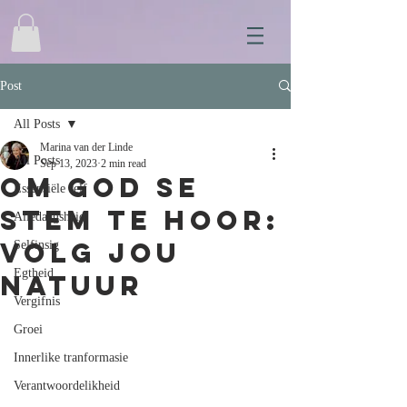
Post
All Posts
Marina van der Linde
All Posts
Sep 13, 2023
2 min read
Om God se
Essensiële self
stem te hoor:
Alledaagsheid
Volg jou
Selfinsig
Egtheid
natuur
Vergifnis
Groei
Innerlike tranformasie
Verantwoordelikheid