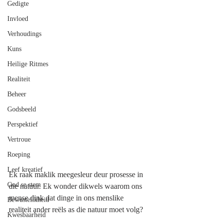
Gedigte
Invloed
Verhoudings
Kuns
Heilige Ritmes
Realiteit
Beheer
Godsbeeld
Perspektief
Vertroue
Roeping
Leef kreatief
Ek raak maklik meegesleur deur prosesse in 
God se stem
die natuur. Ek wonder dikwels waarom ons 
mense dink dat dinge in ons menslike 
Bewustelikheid
realiteit ander reëls as die natuur moet volg? 
Kwesbaarheid