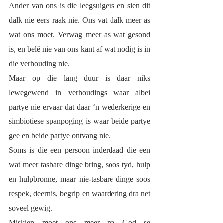
Ander van ons is die leegsuigers en sien dit 
dalk nie eers raak nie. Ons vat dalk meer as 
wat ons moet. Verwag meer as wat gesond 
is, en belê nie van ons kant af wat nodig is in 
die verhouding nie. 
Maar op die lang duur is daar niks 
lewegewend in verhoudings waar albei 
partye nie ervaar dat daar ‘n wederkerige en 
simbiotiese spanpoging is waar beide partye 
gee en beide partye ontvang nie.
Soms is die een persoon inderdaad die een 
wat meer tasbare dinge bring, soos tyd, hulp 
en hulpbronne, maar nie-tasbare dinge soos 
respek, deernis, begrip en waardering dra net 
soveel gewig.   
Miskien moet ons meer na God se 