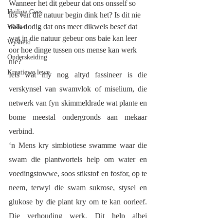
Wanneer het dit gebeur dat ons onsself so 
Heilige Gees
los van die natuur begin dink het? Is dit nie 
dalk nodig dat ons meer dikwels besef dat 
Wished
wat in die natuur gebeur ons baie kan leer 
Wysheid
oor hoe dinge tussen ons mense kan werk 
Onderskeiding
nie? 
Kreatiewe lewe
Iets wat my nog altyd fassineer is die 
verskynsel van swamvlok of miselium, die 
netwerk van fyn skimmeldrade wat plante en 
bome meestal ondergronds aan mekaar 
verbind. 
‘n Mens kry simbiotiese swamme waar die 
swam die plantwortels help om water en 
voedingstowwe, soos stikstof en fosfor, op te 
neem, terwyl die swam sukrose, stysel en 
glukose by die plant kry om te kan oorleef. 
Die verhouding werk. Dit help albei 