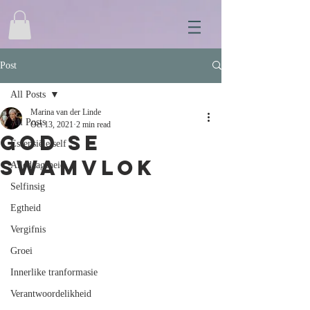
Post
All Posts
Marina van der Linde
All Posts
Oct 13, 2021
2 min read
God se
Essensiële self
swamvlok
Alledaagsheid
Selfinsig
Egtheid
Vergifnis
Groei
Innerlike tranformasie
Verantwoordelikheid