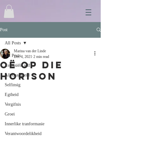
Post
All Posts
Marina van der Linde
All Posts
Dec 4, 2021
2 min read
Oë op die
Essensiële self
horison
Alledaagsheid
Selfinsig
Egtheid
Vergifnis
Groei
Innerlike tranformasie
Verantwoordelikheid