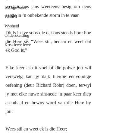
weet is ons tans weereens besig om neus 
Heilige Gees
eerste in ‘n onbekende storm in te vaar. 
Wished
Wysheid
Dit is in tye soos die dat ons steeds hoor hoe 
Onderskeiding
die Here sê: “Wees stil, bedaar en weet dat 
Kreatiewe lewe
ek God is.”
Elke keer as dit voel of die golwe jou wil 
verswelg kan jy dalk hierdie eenvoudige 
oefening (deur Richard Rohr) doen, terwyl 
jy met elke nuwe sinsnede ‘n paar keer diep 
asemhaal en bewus word van die Here by 
jou:
Wees stil en weet ek is die Heer;