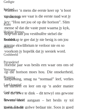
Gedigte
Invloed
Wanneer ‘n mens die eerste keer op ‘n boot 
op die oop see vaar is die eerste raad wat jy 
Verhoudings
kry: “Hou net jou oë op die horison”. Slim 
Kuns
mense sê dat die vaste punt waarna jy kyk, 
Heilige Ritmes
help om aan jou vestibulêre stelsel die 
boodskap te gee dat jy nie besig is om jou 
Realiteit
interne ekwilibrium te verloor nie en so 
Beheer
voorkom jy hopelik dat jy seesiek word. 
Godsbeeld
Perspektief
Hierdie jaar was beslis een waar ons ons oë 
Vertroue
op die horison moes hou. Die onsekerheid, 
Roeping
aanpassing, smag na “normaal” leef, verlies 
Leef kreatief
en hartseer en leer om op ‘n ander manier 
God se stem
oor die lewe te dink – dit terwyl ons gewone 
Bewustelikheid
lewens moet aangaan – het beslis sy tol 
geëis. En die golwe bedaar nie. Soos jy goed 
Kwesbaarheid