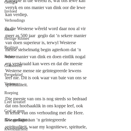
konsepte in die wêreld is, wat ons lewe kan 
Gedigte
verryk en ons manier van dink oor die lewe 
Invloed
kan verdiep.
Verhoudings
In die Westerse wêreld word daar nou al vir 
Kuns
meer as 500 jaar  geglo dat ‘n sekere manier 
Heilige Ritmes
van doen superieur is, terwyl Westerse 
Realiteit
mense stelselmatig begin agterkom dat ‘n 
vaste manier van dink en doen eintlik nogal 
Beheer
erg verskraald kan wees en dat die meeste 
Godsbeeld
Westerse mense nie geïntegreerde lewens 
Perspektief
leef nie. Dit is ook waar van baie van ons se 
Vertroue
spiritualiteit.
Roeping
Die meeste van ons is nog steeds so bedraad 
Leef kreatief
dat ons hoofsaaklik in ons koppe leef, ook 
God se stem
in terme van ons verhouding met die Here. 
Die gedagte aan ‘n geïntegreerde 
Bewustelikheid
spiritualiteit, waar my kognitiewe, spirituele, 
Kwesbaarheid