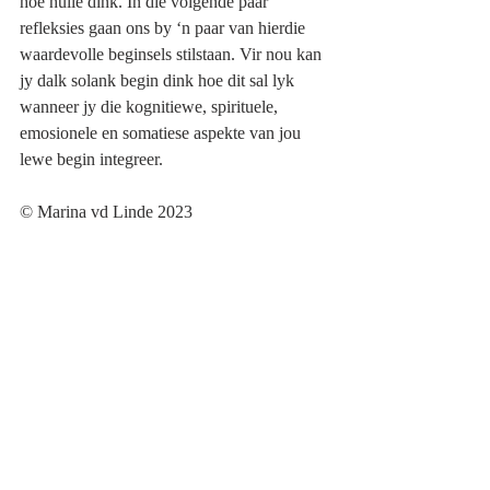
hoe hulle dink. In die volgende paar 
refleksies gaan ons by ‘n paar van hierdie 
waardevolle beginsels stilstaan. Vir nou kan 
jy dalk solank begin dink hoe dit sal lyk 
wanneer jy die kognitiewe, spirituele, 
emosionele en somatiese aspekte van jou 
lewe begin integreer.
©️ Marina vd Linde 2023