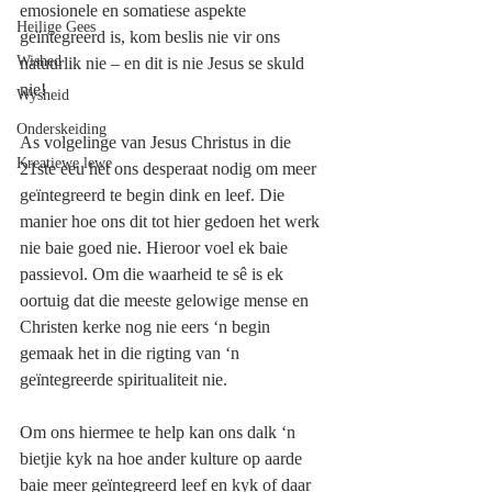
emosionele en somatiese aspekte 
Heilige Gees
geïntegreerd is, kom beslis nie vir ons 
Wished
natuurlik nie – en dit is nie Jesus se skuld 
nie!
Wysheid
Onderskeiding
As volgelinge van Jesus Christus in die 
Kreatiewe lewe
21ste eeu het ons desperaat nodig om meer 
geïntegreerd te begin dink en leef. Die 
manier hoe ons dit tot hier gedoen het werk 
nie baie goed nie. Hieroor voel ek baie 
passievol. Om die waarheid te sê is ek 
oortuig dat die meeste gelowige mense en 
Christen kerke nog nie eers ‘n begin 
gemaak het in die rigting van ‘n 
geïntegreerde spiritualiteit nie.
Om ons hiermee te help kan ons dalk ‘n 
bietjie kyk na hoe ander kulture op aarde 
baie meer geïntegreerd leef en kyk of daar 