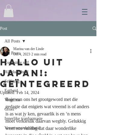
Post
All Posts
Marina van der Linde
All Posts
Oct 4, 2023
2 min read
Hallo uit
Essensiële self
Japan!:
Alledaagsheid
Geïntegreerd
Selfinsig
Egtheid
Updated:
Feb 14, 2024
Baie van ons het grootgeword met die 
Vergifnis
gedagte dat enigiets wat vreemd is of anders 
Groei
is as wat jy ken, gevaarlik is en ‘n mens 
Innerlike tranformasie
moet verkieslik daarvan wegbly. Gelukkig 
Verantwoordelikheid
weet ons vandag dat daar wonderlike 